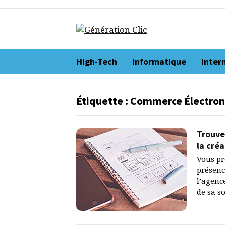
Aller
au
contenu
Génération Clic
High-Tech
Informatique
Inter
Étiquette :
Commerce Électron
Trouve
la cré
Vous pr
présenc
l’agenc
de sa s