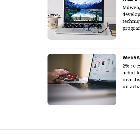
Mdweb, 
dévelop
techniq
program
WebSAl
2% : c’
achat l
investi
un acha