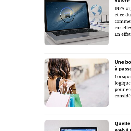
Suivre
INFA or
et ce d
commerc
car ell
En effet
Une bo
à pass
Lorsque
logique
pour éc
considé
Quelle
web à 