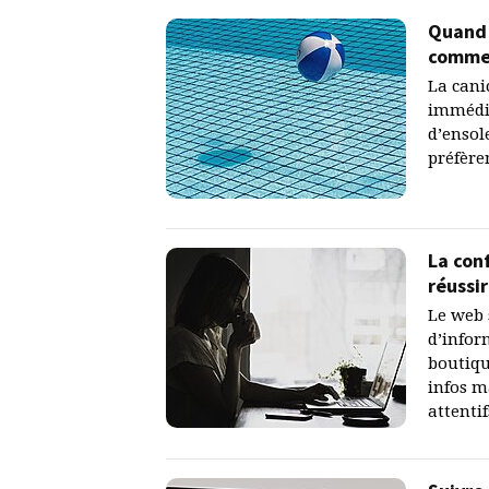
Quand 
comme
La cani
immédia
d’ensol
préfère
La con
réussi
Le web 
d’infor
boutiqu
infos m
attentif